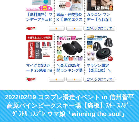
2022/02/19 コスプレ滑走イベント in 信州菅平
高原パインビークスキー場【痛板】ｽｷｰ ｽﾉﾎﾞｰ
ｸﾞﾗﾄﾘ ｺｽﾌﾟﾚ ウマ娘「winning the soul」