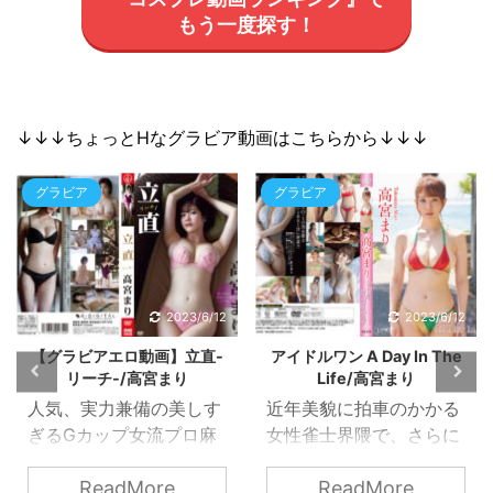
もう一度探す！
↓↓↓ちょっとHなグラビア動画はこちらから↓↓↓
グラビア
グラビア
2023/6/12
2023/6/12
アイドルワン A Day In The
【グラビアエロ動画】久し
Life/高宮まり
ぶりに触れて/池田夏希
近年美貌に拍車のかかる
グラビア活動を休止して
女性雀士界隈で、さらに
いた彼女が、ファン待望
美しさの増すゴージャス
のグラビアイメージをリ
ReadMore
ReadMore
ビューティー高宮まりさ
リース！