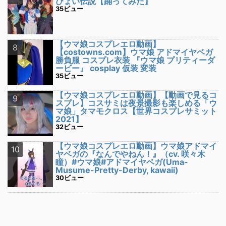
ぴょい伝説【踊ってみた】
35ビュー
【ウマ娘コスプレエロ動画】
【costowns.com】ウマ娘 アドマイヤベガ
勝負服 コスプレ衣装 『ウマ娘 プリティーダ
ービー』 cosplay 仮装 変装
35ビュー
【ウマ娘コスプレエロ動画】【動画で見るコ
スプレ】コスサミは夜景撮影も楽しめる「ウ
マ娘」タマモクロス【世界コスプレサミット
2021】
32ビュー
【ウマ娘コスプレエロ動画】ウマ娘アドマイ
ヤベガの『なんでやねん！』（cv. 咲々木
瞳）#ウマ娘#アドマイヤベガ(Uma-
Musume-Pretty-Derby, kawaii)
30ビュー