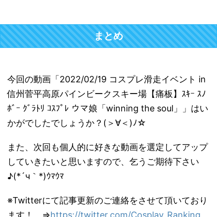
まとめ
今回の動画「2022/02/19 コスプレ滑走イベント in
信州菅平高原パインビークスキー場【痛板】ｽｷｰ ｽﾉ
ﾎﾞｰ ｸﾞﾗﾄﾘ ｺｽﾌﾟﾚ ウマ娘「winning the soul」」はい
かがでしたでしょうか？(＞∀＜)ﾉ☆
また、次回も個人的に好きな動画を選定してアップ
していきたいと思いますので、乞うご期待下さい
♪(*´ч｀*)ｳﾏｳﾏ
※Twitterにて記事更新のご連絡をさせて頂いており
ます！ ⇒
https://twitter.com/Cosplay_Ranking