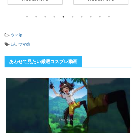
ん。気高さとアンニュイ
さが調和した神秘性とた
たわに実ったGカップバ
ストが全グラビアファン
を虜にします！！
-
ウマ娘
-
LA
,
ウマ娘
あわせて見たい厳選コスプレ動画