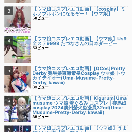
【ウマ娘コスプレエロ動画】【cosplay】ミ
ホノブルボンになるぞー！【ウマ娘】
58ビュー
【ウマ娘コスプレエロ動画】【ウマ娘】Us9
全ステ9999 たづなさんの日本ダービー
53ビュー
【ウマ娘コスプレエロ動画】[QCos]Pretty
Derby 賽馬娘東海帝皇Cosplay ウマ娘 トウ
カイテイオー(Uma-Musume-Pretty-
Derby, kawaii)
39ビュー
【ウマ娘コスプレエロ動画】Kigurumi Uma
musume ウマ娘 着ぐるみ コスプレ | 賽馬娘
cosplay 2024廣州螢火蟲漫展32nd(Uma-
Musume-Pretty-Derby, kawaii)
38ビュー
【ウマ娘コスプレエロ動画】【ウマ娘】うま