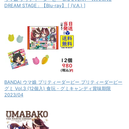
DREAM STAGE」【Blu-ray】 [ (V.A.) ]
BANDAI ウマ娘 プリティーダービー プリティーダービー
グミ Vol.3 (12個入) 食玩・グミキャンディ賞味期限
2023/04