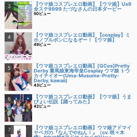
【ウマ娘コスプレエロ動画】【ウマ娘】Us9
全ステ9999 たづなさんの日本ダービー
50ビュー
【ウマ娘コスプレエロ動画】【cosplay】ミ
ホノブルボンになるぞー！【ウマ娘】
49ビュー
【ウマ娘コスプレエロ動画】[QCos]Pretty
Derby 賽馬娘東海帝皇Cosplay ウマ娘 トウ
カイテイオー(Uma-Musume-Pretty-
Derby, kawaii)
43ビュー
【ウマ娘コスプレエロ動画】【ウマ娘】うま
ぴょい伝説【踊ってみた】
42ビュー
【ウマ娘コスプレエロ動画】ウマ娘アドマイ
ヤベガの『なんでやねん！』（cv. 咲々木