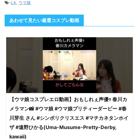
れます。
-
LA
,
ウマ娘
あわせて見たい厳選コスプレ動画
【ウマ娘コスプレエロ動画】おもしれぇ声優ｯ 春川カ
メラマン📸 #ウマ娘 #ウマ娘プリティーダービー #春
川芽生 さん #シンボリクリスエス #マチカネタンホイ
ザ #遠野ひかる(Uma-Musume-Pretty-Derby,
kawaii)