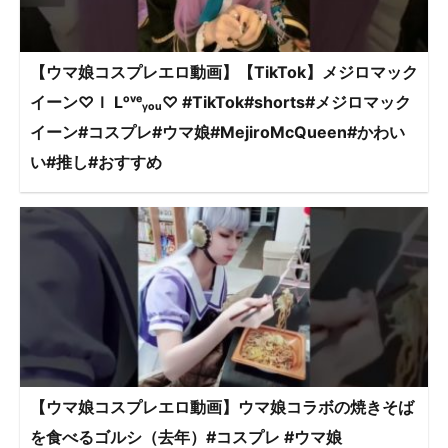
【ウマ娘コスプレエロ動画】【TikTok】メジロマック
イーン♡Ｉ Lᵒᵛᵉᵧₒᵤ♡ #TikTok#shorts#メジロマック
イーン#コスプレ#ウマ娘#MejiroMcQueen#かわい
い#推し#おすすめ
【ウマ娘コスプレエロ動画】ウマ娘コラボの焼きそば
を食べるゴルシ（去年）#コスプレ #ウマ娘