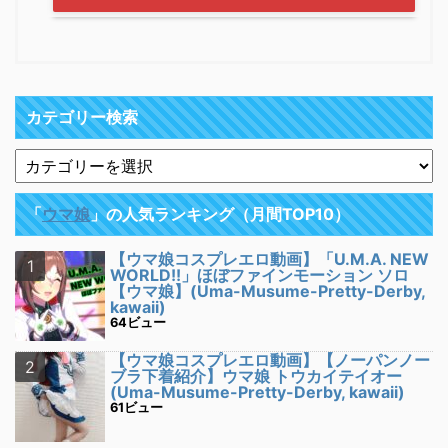
カテゴリー検索
「
ウマ娘
」の人気ランキング（月間TOP10）
【ウマ娘コスプレエロ動画】「U.M.A. NEW
WORLD!!」ほぼファインモーション ソロ
【ウマ娘】(Uma-Musume-Pretty-Derby,
kawaii)
64ビュー
【ウマ娘コスプレエロ動画】【ノーパンノー
ブラ下着紹介】ウマ娘 トウカイテイオー
(Uma-Musume-Pretty-Derby, kawaii)
61ビュー