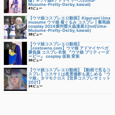
瞳）#ウマ娘#アドマイヤベガ(Uma-
Musume-Pretty-Derby, kawaii)
41ビュー
【ウマ娘コスプレエロ動画】Kigurumi Uma
musume ウマ娘 着ぐるみ コスプレ | 賽馬娘
cosplay 2024廣州螢火蟲漫展32nd(Uma-
Musume-Pretty-Derby, kawaii)
38ビュー
【ウマ娘コスプレエロ動画】
【costowns.com】ウマ娘 アドマイヤベガ
勝負服 コスプレ衣装 『ウマ娘 プリティーダ
ービー』 cosplay 仮装 変装
36ビュー
【ウマ娘コスプレエロ動画】【動画で見るコ
スプレ】コスサミは夜景撮影も楽しめる「ウ
マ娘」タマモクロス【世界コスプレサミット
2021】
34ビュー