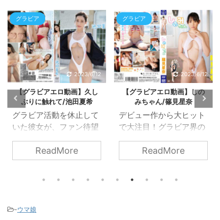
グラビア
グラビア
2023/6/12
2023/6/12
【グラビアエロ動画】久し
【グラビアエロ動画】しの
ぶりに触れて/池田夏希
みちゃん/篠見星奈
グラビア活動を休止して
デビュー作から大ヒット
いた彼女が、ファン待望
で大注目！グラビア界の
のグラビアイメージをリ
超新星、色白Gカップの
ReadMore
ReadMore
リース！
篠見星奈ちゃんがエスデ
ジに登場。目に余る色白
マシュマロGカップ、柔
らかい肢体を活かしたポ
ージング、I字バランスを
披露。笑顔、声にも癒さ
-
ウマ娘