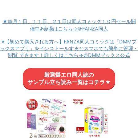
★毎月１日、１１日、２１日は同人コミック１０円セール開
催中♪会場はこちら→＠FANZA同人
※【初めて購入される方へ】FANZA同人コミックは「DMMブ
ックスアプリ」をインストールするとスマホでも簡単に管理・
閲覧 できます！詳しくはこちら→＠DMMブックス公式
厳選爆エロ同人誌の
サンプル立ち読み一覧はコチラ★