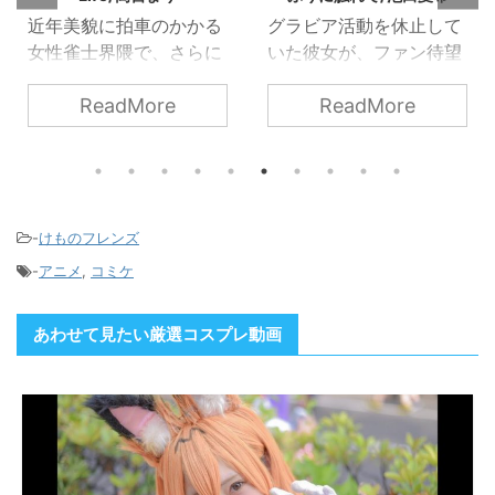
グラビア活動を休止して
デビュー作から大ヒット
いた彼女が、ファン待望
で大注目！グラビア界の
のグラビアイメージをリ
超新星、色白Gカップの
ReadMore
ReadMore
リース！
篠見星奈ちゃんがエスデ
ジに登場。目に余る色白
マシュマロGカップ、柔
らかい肢体を活かしたポ
ージング、I字バランスを
披露。笑顔、声にも癒さ
-
けものフレンズ
れます。
-
アニメ
,
コミケ
あわせて見たい厳選コスプレ動画