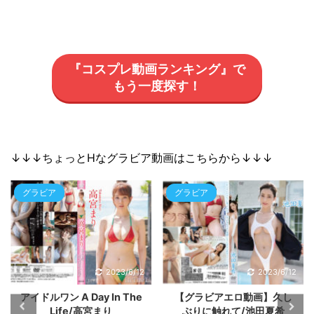
『コスプレ動画ランキング』で
もう一度探す！
↓↓↓ちょっとHなグラビア動画はこちらから↓↓↓
グラビア
グラビア
2023/6/12
2023/6/12
【グラビアエロ動画】久し
【グラビアエロ動画】しの
ぶりに触れて/池田夏希
みちゃん/篠見星奈