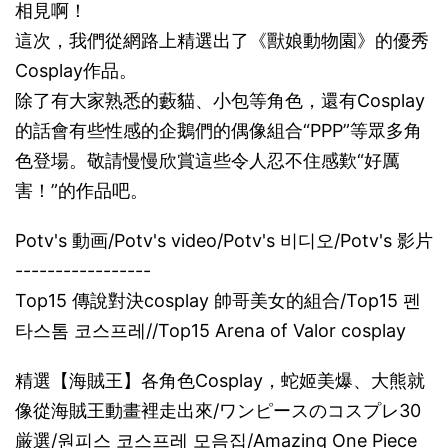
相見啊！
這次，我們從網路上精選出了《獸娘動物園》的優秀
Cosplay作品。
除了有大家熟悉的藪貓、小包等角色，還有Cosplay
的話會有些性感的企鵝們的偶像組合“PPP”等眾多角
色登場。敬請慢慢欣賞這些令人忍不住感歎“好厲
害！”的作品吧。
Potv's 動画/Potv's video/Potv's 비디오/Potv's 影片
-----------------
Top15 傳說對決cosplay 帥哥美女的組合/Top15 펜
타스톰 코스프레//Top15 Arena of Valor cosplay
精選【海賊王】各角色Cosplay，蛇姬美爆、大熊就
像從海賊王動畫裡走出來/ワンピースのコスプレ30
厳選/원피스 코스프레 모음집/Amazing One Piece