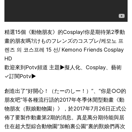
精選15個《動物朋友》的Cosplay!你是期待第2季動
畫的朋友嗎?/けものフレンズのコスプレ/케모노 프
렌즈 의 코스프레 15 선/ Kemono Friends Cosplay
HD
歡迎來到Potv頻道 主題▶擬人化、Cosplay、藝術
✓訂閱Potv▶
創造出了“好開心！（たーのしー！）”、“你是○○的
朋友吧”等各種流行語的2017年冬季休閒型動畫《動
物朋友（獸娘動物園）》，於2017年7月26日正式公
佈了要製作動畫第2期的消息。真是萬分期待能與居
住在超大型綜合動物園“加帕裏公園”裏的獸娘們再次