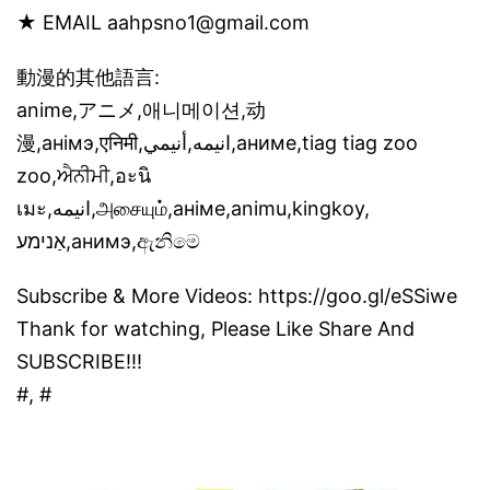
★ EMAIL aahpsno1@gmail.com
動漫的其他語言:
anime,アニメ,애니메이션,动
漫,анімэ,एनिमी,انیمه,أنيمي,аниме,tiag tiag zoo
zoo,ਐਨੀਮੀ,อะนิ
เมะ,انیمه,அசையும்,аніме,animu,kingkoy,
אַנימע,анимэ,ඇනිමෙ
Subscribe & More Videos: https://goo.gl/eSSiwe
Thank for watching, Please Like Share And
SUBSCRIBE!!!
#, #