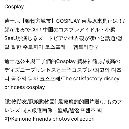
Cosplay
迪士尼【動物方城市】COSPLAY 茱蒂原來是正妹！/
顔がまるでCG！中国のコスプレアイドル・小柔
SeeUが演じるズートピアの世界観が凄いと話題/정
말 잘한 주토피아 코스프레 -- 햄토리장군
迪士尼公主與王子們的Cosplay 費林神還原/最高の
ディズニープリンセスと王子コスプレ/최고의 디즈
니 공주와 왕자 코스프레/The satisfactory disney
princess cosplay
[動物朋友/獸娘動物園] 最療癒的的圖片選/けものフ
レンズ 同人厳選画像・壁紙/발정프렌즈 벽
지/Kemono Friends photos collection