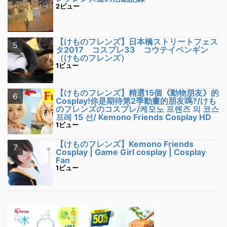
2ビュー
【けものフレンズ】日本橋ストリートフェス
タ2017 コスプレ33 コウテイペンギン
（けものフレンズ）
1ビュー
【けものフレンズ】精選15個《動物朋友》的
Cosplay!你是期待第2季動畫的朋友嗎?/けも
のフレンズのコスプレ/케모노 프렌즈 의 코스
프레 15 선/ Kemono Friends Cosplay HD
1ビュー
【けものフレンズ】Kemono Friends
Cosplay | Game Girl cosplay | Cosplay
Fan
1ビュー