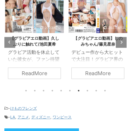
2023/6/12
2023/6/12
【グラビアエロ動画】久し
【グラビアエロ動画】しの
ぶりに触れて/池田夏希
みちゃん/篠見星奈
グラビア活動を休止して
デビュー作から大ヒット
いた彼女が、ファン待望
で大注目！グラビア界の
のグラビアイメージをリ
超新星、色白Gカップの
ReadMore
ReadMore
リース！
篠見星奈ちゃんがエスデ
ジに登場。目に余る色白
マシュマロGカップ、柔
らかい肢体を活かしたポ
ージング、I字バランスを
披露。笑顔、声にも癒さ
-
けものフレンズ
れます。
-
LA
,
アニメ
,
ディズニー
,
ワンピース