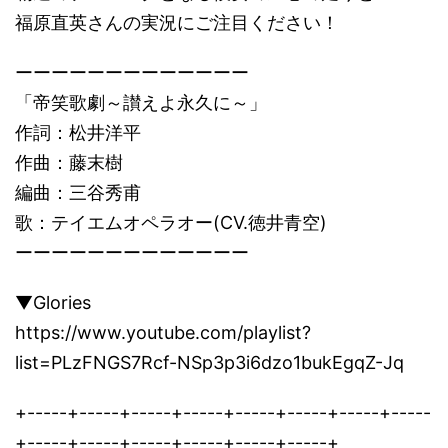
福原直英さんの実況にご注目ください！
ーーーーーーーーーーーーー
「帝笑歌劇～讃えよ永久に～」
作詞：松井洋平
作曲：藤末樹
編曲：三谷秀甫
歌：テイエムオペラオー(CV.徳井青空)
ーーーーーーーーーーーーー
▼Glories
https://www.youtube.com/playlist?
list=PLzFNGS7Rcf-NSp3p3i6dzo1bukEgqZ-Jq
+-----+-----+-----+-----+-----+-----+-----+-----
+-----+-----+-----+-----+-----+-----+