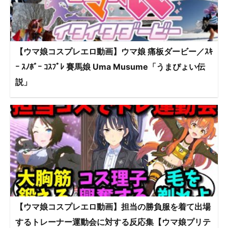
【ウマ娘コスプレエロ動画】ウマ娘 痛板ダービー／ｽｷ
ｰ ｽﾉﾎﾞｰ ｺｽﾌﾟﾚ 賽馬娘 Uma Musume「うまぴょい伝
説」
【ウマ娘コスプレエロ動画】担当の勝負服を着て出場
するトレーナー運動会に対する反応集【ウマ娘プリテ