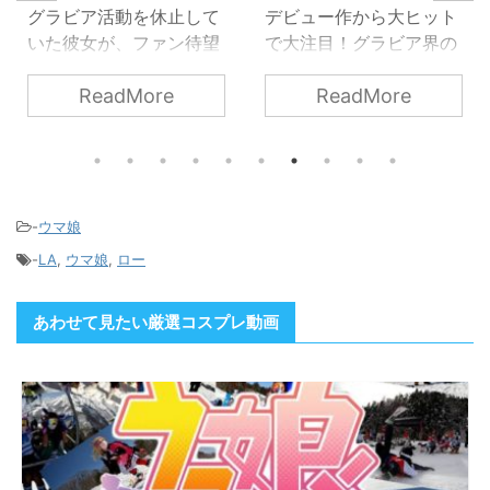
グラビア活動を休止して
デビュー作から大ヒット
いた彼女が、ファン待望
で大注目！グラビア界の
のグラビアイメージをリ
超新星、色白Gカップの
ReadMore
ReadMore
リース！
篠見星奈ちゃんがエスデ
ジに登場。目に余る色白
マシュマロGカップ、柔
らかい肢体を活かしたポ
ージング、I字バランスを
披露。笑顔、声にも癒さ
-
ウマ娘
れます。
-
LA
,
ウマ娘
,
ロー
あわせて見たい厳選コスプレ動画