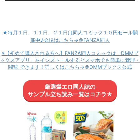
★毎月１日、１１日、２１日は同人コミック１０円セール開
催中♪会場はこちら→＠FANZA同人
※【初めて購入される方へ】FANZA同人コミックは「DMMブ
ックスアプリ」をインストールするとスマホでも簡単に管理・
閲覧 できます！詳しくはこちら→＠DMMブックス公式
厳選爆エロ同人誌の
サンプル立ち読み一覧はコチラ★