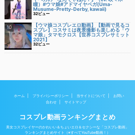
瞳）#ウマ娘#アドマイヤベガ(Uma-
Musume-Pretty-Derby, kawaii)
32ビュー
【ウマ娘コスプレエロ動画】【動画で見るコ
スプレ】コスサミは夜景撮影も楽しめる「ウ
マ娘」タマモクロス【世界コスプレサミット
2021】
32ビュー
ホーム
プライバシーポリシー
当サイトについて
お問い
合わせ
サイトマップ
コスプレ動画ランキングまとめ
美女コスプレイヤーのかわいい＆ちょいエロ＆セクシーな「コスプレ動画」
ランキングまとめサイト（※すべてYouTube動画！）