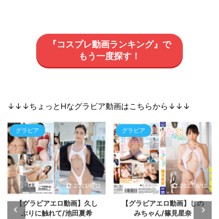
『コスプレ動画ランキング』で
もう一度探す！
↓↓↓ちょっとHなグラビア動画はこちらから↓↓↓
グラビア
グラビア
2023/6/12
2023/6/12
【グラビアエロ動画】久し
【グラビアエロ動画】しの
ぶりに触れて/池田夏希
みちゃん/篠見星奈