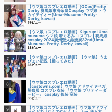
【ウマ娘コスプレエロ動画】[QCos]Pretty
Derby 賽馬娘東海帝皇Cosplay ウマ娘 トウ
カイテイオー(Uma-Musume-Pretty-
Derby, kawaii)
39ビュー
【ウマ娘コスプレエロ動画】Kigurumi Uma
musume ウマ娘 着ぐるみ コスプレ | 賽馬娘
cosplay 2024廣州螢火蟲漫展32nd(Uma-
Musume-Pretty-Derby, kawaii)
38ビュー
【ウマ娘コスプレエロ動画】【ウマ娘】うま
ぴょい伝説【踊ってみた】
35ビュー
【ウマ娘コスプレエロ動画】
【costowns.com】ウマ娘 アドマイヤベガ
勝負服 コスプレ衣装 『ウマ娘 プリティーダ
ービー』 cosplay 仮装 変装
35ビュー
【ウマ娘コスプレエロ動画】ウマ娘アドマイ
ヤベガの『なんでやねん！』（cv. 咲々木